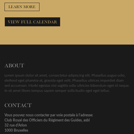
LEARN MORE
VIEW FULL CALENDAR
ABOUT
Lorem ipsum dolor sit amet, consectetur adipiscing elit. Phasellus augue odio,
eleifend eget pharetra et, gravida eget velit. Phasellus ultrices imperdiet diam
sed accumsan. Morbi egestas nisi sagittis odio ultricies bibendum eget id neque.
In sit amet libero tempus sapien semper sollicitudin eget eget tellus.
CONTACT
Vous pouvez nous contacter par voie postale à l'adresse:
Club Royal des Officiers du Régiment des Guides, asbl
32 rue d'Arlon
1000 Bruxelles