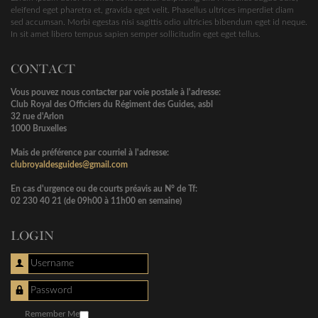
eleifend eget pharetra et, gravida eget velit. Phasellus ultrices imperdiet diam
sed accumsan. Morbi egestas nisi sagittis odio ultricies bibendum eget id neque.
In sit amet libero tempus sapien semper sollicitudin eget eget tellus.
CONTACT
Vous pouvez nous contacter par voie postale à l'adresse:
Club Royal des Officiers du Régiment des Guides, asbl
32 rue d'Arlon
1000 Bruxelles
Mais de préférence par courriel à l'adresse:
clubroyaldesguides@gmail.com
En cas d'urgence ou de courts préavis au N° de Tf:
02 230 40 21 (de 09h00 à 11h00 en semaine)
LOGIN
Username
Password
Remember Me