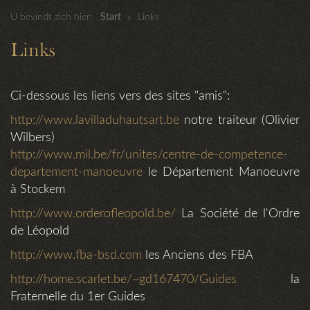
U bevindt zich hier:
Start
»
Links
Links
Ci-dessous les liens vers des sites "amis":
http://www.lavilladuhautsart.be
notre traiteur (Olivier
Wilbers)
http://www.mil.be/fr/unites/centre-de-competence-
departement-manoeuvre
le Département Manoeuvre
à Stockem
http://www.orderofleopold.be/
La Société de l'Ordre
de Léopold
http://www.fba-bsd.com
les Anciens des FBA
http://home.scarlet.be/~gd167470/Guides
la
Fraternelle du 1er Guides