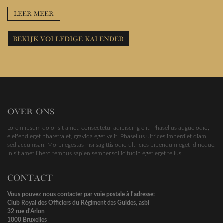
LEER MEER
BEKIJK VOLLEDIGE KALENDER
OVER ONS
Lorem ipsum dolor sit amet, consectetur adipiscing elit. Phasellus augue odio,
eleifend eget pharetra et, gravida eget velit. Phasellus ultrices imperdiet diam
sed accumsan. Morbi egestas nisi sagittis odio ultricies bibendum eget id neque.
In sit amet libero tempus sapien semper sollicitudin eget eget tellus.
CONTACT
Vous pouvez nous contacter par voie postale à l'adresse:
Club Royal des Officiers du Régiment des Guides, asbl
32 rue d'Arlon
1000 Bruxelles