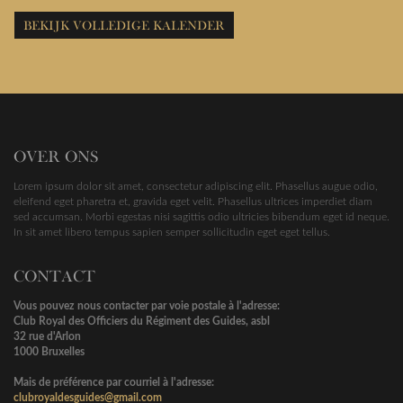
BEKIJK VOLLEDIGE KALENDER
OVER ONS
Lorem ipsum dolor sit amet, consectetur adipiscing elit. Phasellus augue odio,
eleifend eget pharetra et, gravida eget velit. Phasellus ultrices imperdiet diam
sed accumsan. Morbi egestas nisi sagittis odio ultricies bibendum eget id neque.
In sit amet libero tempus sapien semper sollicitudin eget eget tellus.
CONTACT
Vous pouvez nous contacter par voie postale à l'adresse:
Club Royal des Officiers du Régiment des Guides, asbl
32 rue d'Arlon
1000 Bruxelles
Mais de préférence par courriel à l'adresse:
clubroyaldesguides@gmail.com