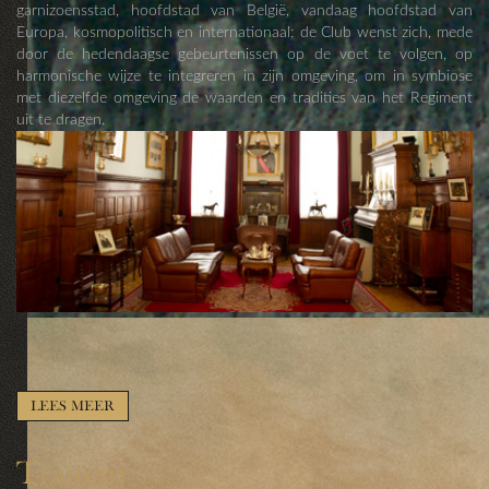
garnizoensstad, hoofdstad van België, vandaag hoofdstad van
Europa, kosmopolitisch en internationaal; de Club wenst zich, mede
door de hedendaagse gebeurtenissen op de voet te volgen, op
harmonische wijze te integreren in zijn omgeving, om in symbiose
met diezelfde omgeving de waarden en tradities van het Regiment
uit te dragen.
LEES MEER
Traiteur