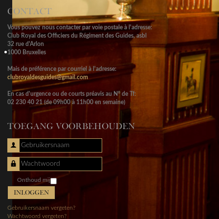
CONTACT
Vous pouvez nous contacter par voie postale à l'adresse:
Club Royal des Officiers du Régiment des Guides, asbl
32 rue d'Arlon
1000 Bruxelles
Mais de préférence par courriel à l'adresse:
clubroyaldesguides@gmail.com
En cas d'urgence ou de courts préavis au N° de Tf:
02 230 40 21 (de 09h00 à 11h00 en semaine)
TOEGANG VOORBEHOUDEN
Gebruikersnaam
Wachtwoord
Onthoud mij
INLOGGEN
Gebruikersnaam vergeten?
Wachtwoord vergeten?