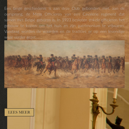
Een lange geschiedenis is aan deze Club gebonden…met, aan de
oorsprong, de Mess Officieren van een Cavalerie regiment dat
samen met België geboren is. In 1923 besloten enkele officieren het
gebouw te kopen om het huis en zijn patrimonium te vrijwaren.
Vandaag worden de waarden en de tradities er op een levendige
wijze verder gezet…
LEES MEER