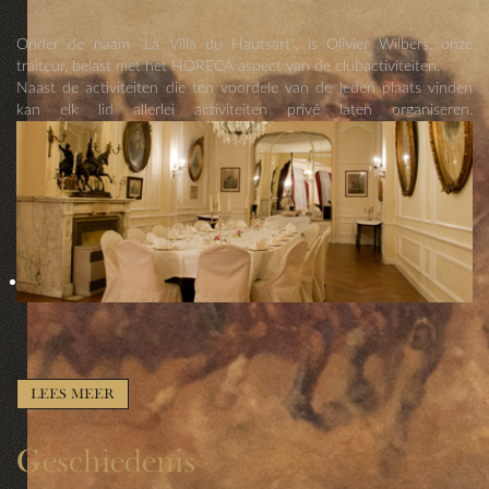
Onder de naam "La Villa du Hautsart", is Olivier Wilbers, onze
traiteur, belast met het HORECA aspect van de clubactiviteiten.
Naast de activiteiten die ten voordele van de leden plaats vinden
kan elk lid allerlei activiteiten privé laten organiseren.
LEES MEER
Geschiedenis