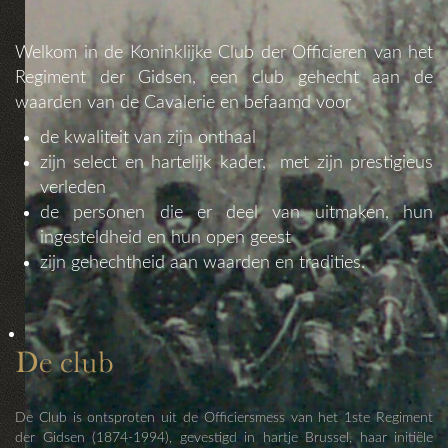
Welkom in de Koninklijke Club der Officieren van het
Regiment der Gidsen, een club gehecht aan de
waarden van de Cavalerie en befaamd voor
de kwaliteit van zijn onthaal
zijn select en hartelijk kader, met zijn prestigieus
verleden
de personen die er deel van uitmaken, hun
ingesteldheid en hun open geest
zijn gehechtheid aan waarden en tradities.
De club
De Club is ontsproten uit de Officiersmess van het 1ste Regiment
der Gidsen (1874-1994), gevestigd in hartje Brussel, haar initiële