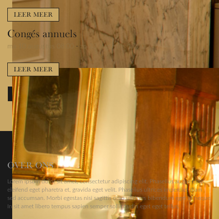
LEER MEER
Congés annuels
ma 10 augustus 08:00
-
zo 23 augustus 17:00
LEER MEER
BEKIJK VOLLEDIGE KALENDER
OVER ONS
Lorem ipsum dolor sit amet, consectetur adipiscing elit. Phasellus augue odio,
eleifend eget pharetra et, gravida eget velit. Phasellus ultrices imperdiet diam
sed accumsan. Morbi egestas nisi sagittis odio ultricies bibendum eget id neque.
In sit amet libero tempus sapien semper sollicitudin eget eget tellus.