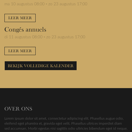
ma 10 augustus 08:00
-
zo 23 augustus 17:00
LEER MEER
Congés annuels
di 11 augustus 08:00
-
zo 23 augustus 17:00
LEER MEER
BEKIJK VOLLEDIGE KALENDER
OVER ONS
Lorem ipsum dolor sit amet, consectetur adipiscing elit. Phasellus augue odio,
eleifend eget pharetra et, gravida eget velit. Phasellus ultrices imperdiet diam
sed accumsan. Morbi egestas nisi sagittis odio ultricies bibendum eget id neque.