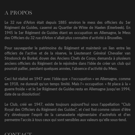
A PROPOS
Le 32 rue d'Arlon était depuis 1885 environ le mess des officiers du 1er
Régiment de Guides, caserné au Quartier de Witte de Haelen (Etterbeek). En
1945 le 1er Régiment de Guides étant en occupation en Allemagne, le Mess
des Officiers du 32 rue d’Arlon n'allait plus connaître d’activité à Bruxelles.
Pour sauvegarder le patrimoine du Régiment et maintenir un lien entre les
officiers de l'active et de la réserve, le Lieutenant Général Chevalier van
Strydonck de Burkel, doyen des Anciens Chefs de Corps, demanda à plusieurs
anciens officiers du Régiment de le rejoindre dans l’idée de créer un club qui
pourrait pallier, pendant quelques années, l’absence d’activité du Mess.
Ceci fut réalisé en 1947 avec l’idée que « l’occupation » en Allemagne, comme
en 1918, ne durerait qu’un temps limité. Mais l’« occupation » fit place à la «
guerre froide » et le 1er Régiment de Guides resta en Allemagne jusqu'en 1994,
date de sa dissolution!
Le Club, créé en 1947, existe toujours aujourd'hui sous l'appellation "Club
Royal des Officiers du Régiment des Guides", et s'est fixé comme raison d'être
d'y développer l'esprit de la camaraderie régimentaire d'autrefois et d'en
permettre l'accès à tous ceux qui sont sensibles aux valeurs qu’elle sous-tend.
CONTACT