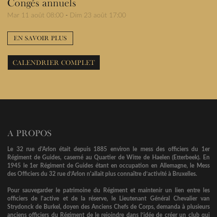
Congés annuels
Mar 11 août 08:00
-
Dim 23 août 17:00
EN SAVOIR PLUS
CALENDRIER COMPLET
A PROPOS
Le 32 rue d'Arlon était depuis 1885 environ le mess des officiers du 1er
Régiment de Guides, caserné au Quartier de Witte de Haelen (Etterbeek). En
1945 le 1er Régiment de Guides étant en occupation en Allemagne, le Mess
des Officiers du 32 rue d’Arlon n'allait plus connaître d’activité à Bruxelles.
Pour sauvegarder le patrimoine du Régiment et maintenir un lien entre les
officiers de l'active et de la réserve, le Lieutenant Général Chevalier van
Strydonck de Burkel, doyen des Anciens Chefs de Corps, demanda à plusieurs
anciens officiers du Régiment de le rejoindre dans l’idée de créer un club qui