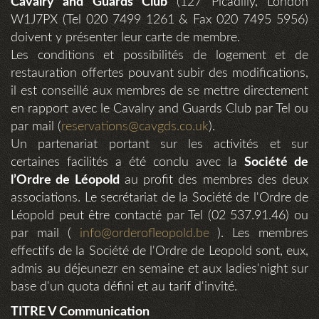
Cavalry and Guards Club
(127 Picadilly, London
W1J7PX (Tel 020 7499 1261 & Fax 020 7495 5956)
doivent y présenter leur carte de membre.
Les conditions et possibilités de logement et de
restauration offertes pouvant subir des modifications,
il est conseillé aux membres de se mettre directement
en rapport avec le Cavalry and Guards Club par Tel ou
par mail (
reservations@cavgds.co.uk
).
Un partenariat portant sur les activités et sur
certaines facilités a été conclu avec la
Société de
l’Ordre de Léopold
au profit des membres des deux
associations. Le secrétariat de la Société de l'Ordre de
Léopold peut être contacté par Tel (02 537.91.46) ou
par mail (
info@orderofleopold.be
). Les membres
effectifs de la Société de l'Ordre de Leopold sont, eux,
admis au déjeunezr en semaine et aux ladies'night sur
base d'un quota défini et au tarif d'invité.
TITRE V Communication