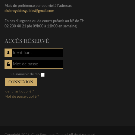
Mais de préférence par courriel à l'adresse:
clubroyaldesguides@gmail.com
En cas d'urgence ou de courts préavis au N° de Tf:
02 230 40 21 (de 09h00 à 11h00 en semaine)
ACCÈS RÉSERVÉ
Identifiant
Mot de passe
Se souvenir de moi
CONNEXION
Identifiant oublié ?
Mot de passe oublié ?
Copyright 2026, Club Royal des Guides| All right reserved.