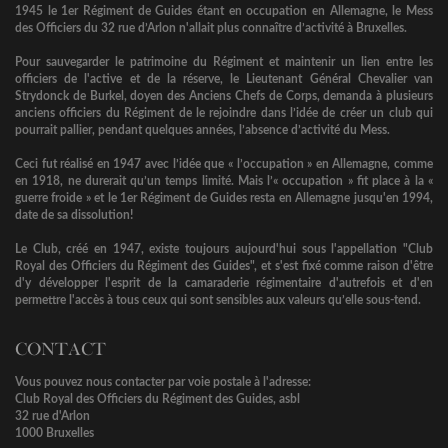
1945 le 1er Régiment de Guides étant en occupation en Allemagne, le Mess
des Officiers du 32 rue d’Arlon n'allait plus connaître d’activité à Bruxelles.
Pour sauvegarder le patrimoine du Régiment et maintenir un lien entre les
officiers de l'active et de la réserve, le Lieutenant Général Chevalier van
Strydonck de Burkel, doyen des Anciens Chefs de Corps, demanda à plusieurs
anciens officiers du Régiment de le rejoindre dans l’idée de créer un club qui
pourrait pallier, pendant quelques années, l’absence d’activité du Mess.
Ceci fut réalisé en 1947 avec l’idée que « l’occupation » en Allemagne, comme
en 1918, ne durerait qu’un temps limité. Mais l’« occupation » fit place à la «
guerre froide » et le 1er Régiment de Guides resta en Allemagne jusqu'en 1994,
date de sa dissolution!
Le Club, créé en 1947, existe toujours aujourd'hui sous l'appellation "Club
Royal des Officiers du Régiment des Guides", et s'est fixé comme raison d'être
d'y développer l'esprit de la camaraderie régimentaire d'autrefois et d'en
permettre l'accès à tous ceux qui sont sensibles aux valeurs qu’elle sous-tend.
CONTACT
Vous pouvez nous contacter par voie postale à l'adresse:
Club Royal des Officiers du Régiment des Guides, asbl
32 rue d'Arlon
1000 Bruxelles