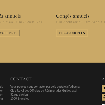
s annuels
Congés annuels
oût 08:00
-
Dim 23 août 17:00
Dim 9 août 08:00
-
Dim 23 août 
VOIR PLUS
EN SAVOIR PLUS
CONTACT
A
 du
Vous pouvez nous contacter par voie postale à l'adresse:
len
Club Royal des Officiers du Régiment des Guides, asbl
ion
32 rue d'Arlon
lus
1000 Bruxelles