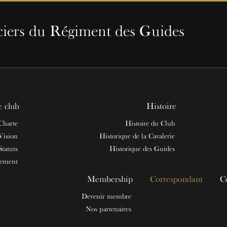
ciers du Régiment des Guides
e club
Histoire
Charte
Histoire du Club
Vision
Historique de la Cavalerie
Statuts
Historique des Guides
nement
Membership
Correspondant
C
Devenir membre
Nos partenaires