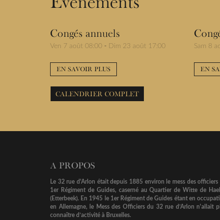
Evénements
Congés annuels
Congé
Ven 7 août 08:00
-
Dim 23 août 17:00
Sam 8 a
EN SAVOIR PLUS
EN SA
CALENDRIER COMPLET
A PROPOS
Le 32 rue d'Arlon était depuis 1885 environ le mess des officiers
1er Régiment de Guides, caserné au Quartier de Witte de Hae
(Etterbeek). En 1945 le 1er Régiment de Guides étant en occupat
en Allemagne, le Mess des Officiers du 32 rue d’Arlon n'allait p
connaître d’activité à Bruxelles.