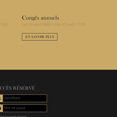
Congés annuels
17:00
Lun 10 août 08:00
-
Dim 23 août 17:00
EN SAVOIR PLUS
CCÈS RÉSERVÉ
Identifiant
Mot de passe
Se souvenir de moi