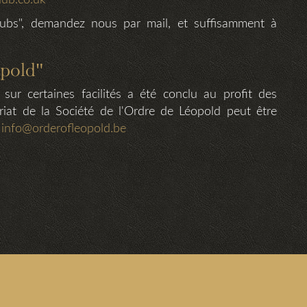
lub.co.uk
Clubs", demandez nous par mail, et suffisamment à
opold"
 sur certaines facilités a été conclu au profit des
riat de la Société de l'Ordre de Léopold peut être
:
info@orderofleopold.be