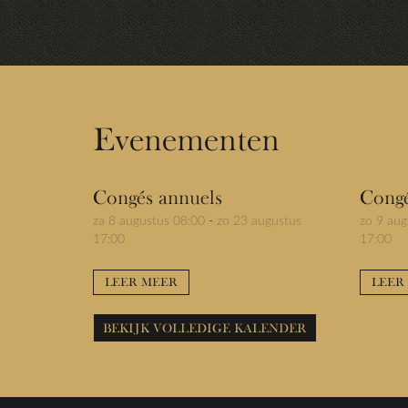
Evenementen
Congés annuels
Congé
za 8 augustus 08:00
-
zo 23 augustus
zo 9 aug
17:00
17:00
LEER MEER
LEER
BEKIJK VOLLEDIGE KALENDER