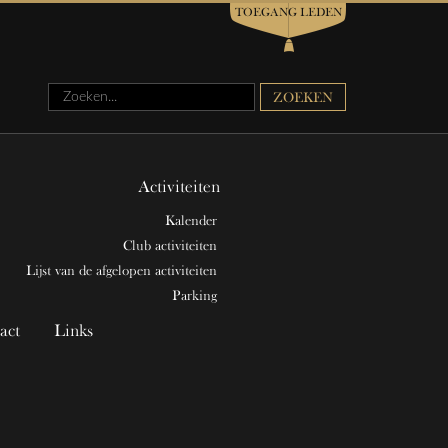
TOEGANG LEDEN
Zoeken...
ZOEKEN
Activiteiten
Kalender
Club activiteiten
Lijst van de afgelopen activiteiten
Parking
act
Links