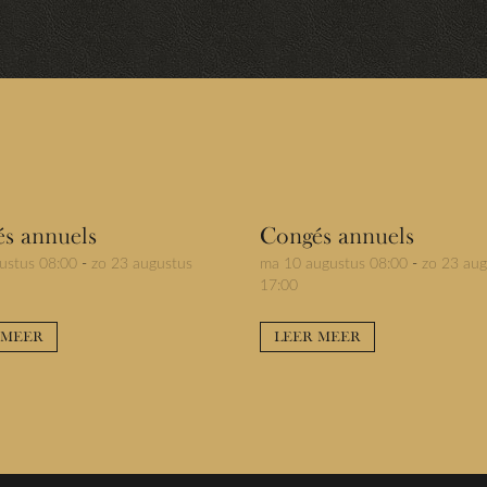
s annuels
Congés annuels
ustus 08:00
-
zo 23 augustus
ma 10 augustus 08:00
-
zo 23 aug
17:00
 MEER
LEER MEER