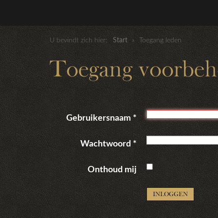
U bevindt zich hier:
Start
»
Toegang leden
Toegang voorbe
Gebruikersnaam
*
Wachtwoord
*
Onthoud mij
INLOGGEN