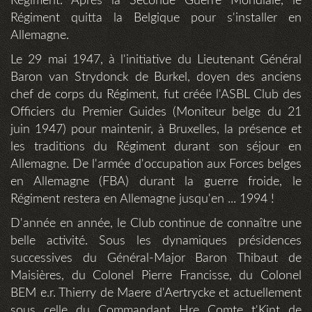
Régiment. Après la Seconde Guerre Mondiale, le
Régiment quitta la Belgique pour s'installer en
Allemagne.
Le 29 mai 1947, à l'initiative du Lieutenant Général
Baron van Strydonck de Burkel, doyen des anciens
chef de corps du Régiment, fut créée l'ASBL Club des
Officiers du Premier Guides (Moniteur belge du 21
juin 1947) pour maintenir, à Bruxelles, la présence et
les traditions du Régiment durant son séjour en
Allemagne. De l'armée d'occupation aux Forces belges
en Allemagne (FBA) durant la guerre froide, le
Régiment restera en Allemagne jusqu'en ... 1994 !
D'année en année, le Club continue de connaître une
belle activité. Sous les dynamiques présidences
successives du Général-Major Baron Thibaut de
Maisières, du Colonel Pierre Francisse, du Colonel
BEM e.r. Thierry de Maere d'Aertrycke et actuellement
sous celle du Commandant Hre Comte t'Kint de