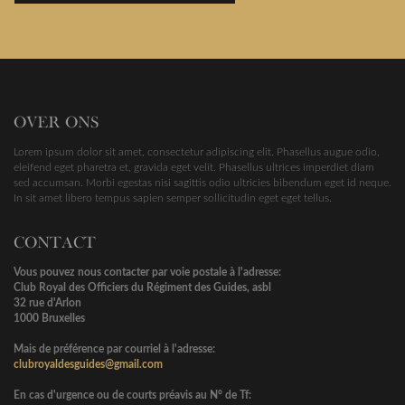
OVER ONS
Lorem ipsum dolor sit amet, consectetur adipiscing elit. Phasellus augue odio,
eleifend eget pharetra et, gravida eget velit. Phasellus ultrices imperdiet diam
sed accumsan. Morbi egestas nisi sagittis odio ultricies bibendum eget id neque.
In sit amet libero tempus sapien semper sollicitudin eget eget tellus.
CONTACT
Vous pouvez nous contacter par voie postale à l'adresse:
Club Royal des Officiers du Régiment des Guides, asbl
32 rue d'Arlon
1000 Bruxelles
Mais de préférence par courriel à l'adresse:
clubroyaldesguides@gmail.com
En cas d'urgence ou de courts préavis au N° de Tf: