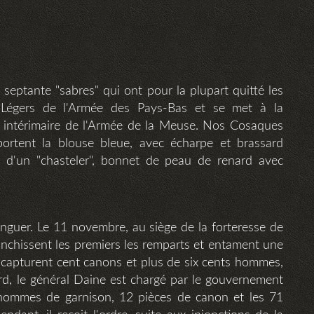
septante "sabres" qui ont pour la plupart quitté les
 Légers de l'Armée des Pays-Bas et se met à la
intérimaire de l'Armée de la Meuse. Nos Cosaques
portent la blouse bleue, avec écharpe et brassard
és d'un "chasteler", bonnet de peau de renard avec
inguer. Le 11 novembre, au siège de la forteresse de
anchissent les premiers les remparts et entament une
ls capturent cent canons et plus de six cents hommes,
d, le général Daine est chargé par le gouvernement
0 hommes de garnison, 12 pièces de canon et les 71