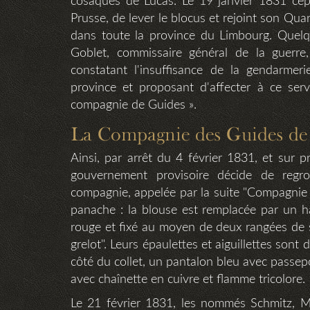
cosaques de Lucas. Le 19 janvier 1831 cepen
Prusse, de lever le blocus et rejoint son Qua
dans toute la province du Limbourg. Quelqu
Goblet, commissaire général de la guerre
constatant l'insuffisance de la gendarmer
province et proposant d'affecter à ce ser
compagnie de Guides ».
La Compagnie des Guides de l
Ainsi, par arrêt du 4 février 1831, et sur 
gouvernement provisoire décide de reg
compagnie, appelée par la suite "Compagnie
panache : la blouse est remplacée par un h
rouge et fixé au moyen de deux rangées de 
grelot". Leurs épaulettes et aiguillettes son
côté du collet, un pantalon bleu avec passepo
avec chaînette en cuivre et flamme tricolore.
Le 21 février 1831, les nommés Schmitz, Mo