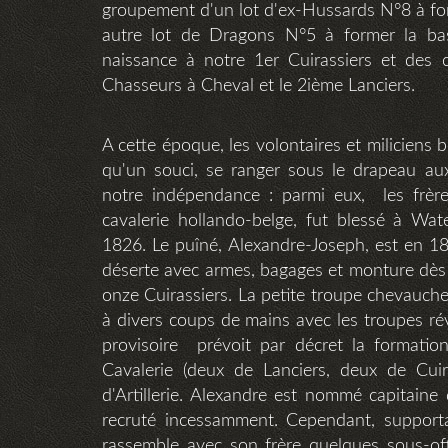
groupement d'un lot d'ex-Hussards N°8 à fo
autre lot de Dragons N°5 à former la ba
naissance à notre 1er Cuirassiers et des c
Chasseurs à Cheval et le 2ième Lanciers.
A cette époque, les volontaires et miliciens
qu'un souci, se ranger sous le drapeau au
notre indépendance : parmi eux, les frères
cavalerie hollando-belge, fut blessé à Wa
1826. Le puîné, Alexandre-Joseph, est en 18
déserte avec armes, bagages et monture dès 
onze Cuirassiers. La petite troupe chevauche 
à divers coups de mains avec les troupes r
provisoire prévoit par décret la formatio
Cavalerie (deux de Lanciers, deux de Cui
d'Artillerie. Alexandre est nommé capitaine
recruté incessamment. Cependant, supporta
rassemble avec son frère quelques sous-off