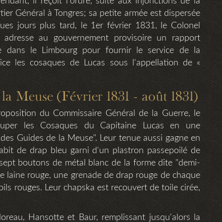
dant, il reçoit l'ordre, suite aux injonctions de la
rtier Général à Tongres; sa petite armée est dispersée
es jours plus tard, le 1er février 1831, le Colonel
, adresse au gouvernement provisoire un rapport
ie dans le Limbourg pour fournir le service de la
vice les cosaques de Lucas sous l'appellation de «
a Meuse (Février 1831 - août 1831)
proposition du Commissaire Général de la Guerre, le
rouper les Cosaques du Capitaine Lucas en une
 des Guides de la Meuse". Leur tenue aussi gagne en
abit de drap bleu garni d'un plastron passepoilé de
sept boutons de métal blanc de la forme dite "demi-
t de laine rouge, une grenade de drap rouge de chaque
ils rouges. Leur chapska est recouvert de toile cirée,
reau, Hansotte et Baur, remplissant jusqu'alors la