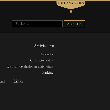
TOEGANG LEDEN
Zoeken...
ZOEKEN
Activiteiten
Kalender
Club activiteiten
Lijst van de afgelopen activiteiten
Parking
act
Links