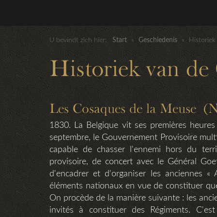
U bevindt zich hier:
Start
»
Geschiedenis
»
Historiek
Historiek van de
Les Cosaques de la Meuse (No
1830. La Belgique vit ses premières heure
septembre, le Gouvernement Provisoire multipl
capable de chasser l'ennemi hors du terr
provisoire, de concert avec le Général Goet
d'encadrer et d'organiser les anciennes « 
éléments nationaux en vue de constituer quelq
On procède de la manière suivante : les ancie
invités à constituer des Régiments. C'es