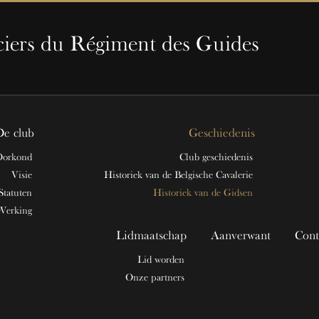
ciers du Régiment des Guides
De club
Geschiedenis
Oorkond
Club geschiedenis
Visie
Historiek van de Belgische Cavalerie
Statuten
Historiek van de Gidsen
Werking
Lidmaatschap
Aanverwant
Cont
Lid worden
Onze partners