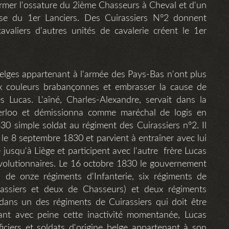
rmer l'ossature du 2ième Chasseurs à Cheval et d'un
se du 1er Lanciers. Des Cuirassiers N°2 donnent
avaliers d'autres unités de cavalerie créent le 1er
 belges appartenant à l'armée des Pays-Bas n'ont plus
x couleurs brabançonnes et embrasser la cause de
 Lucas. L'aîné, Charles-Alexandre, servait dans la
terloo et démissionna comme maréchal de logis en
30 simple soldat au régiment des Cuirassiers n°2. Il
le 8 septembre 1830 et parvient à entraîner avec lui
jusqu'à Liège et participent avec l'autre frère Lucas
évolutionnaires. Le 16 octobre 1830 le gouvernement
n de onze régiments d'Infanterie, six régiments de
rassiers et deux de Chasseurs) et deux régiments
 dans un des régiments de Cuirassiers qui doit être
nt avec peine cette inactivité momentanée, Lucas
iciers et soldats d'origine belge appartenant à son