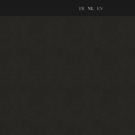
FR
NL
EN