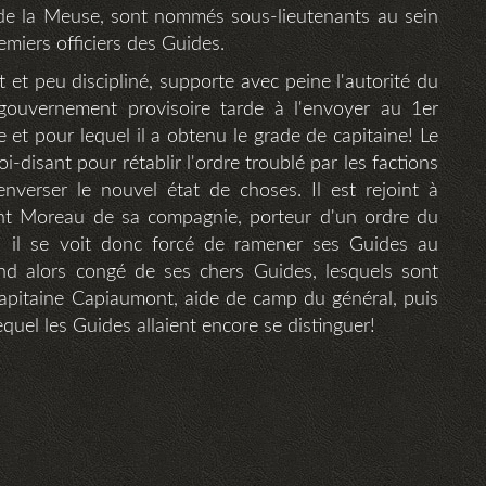
de la Meuse, sont nommés sous-lieutenants au sein
miers officiers des Guides.
 et peu discipliné, supporte avec peine l'autorité du
gouvernement provisoire tarde à l'envoyer au 1er
 et pour lequel il a obtenu le grade de capitaine! Le
-disant pour rétablir l'ordre troublé par les factions
enverser le nouvel état de choses. Il est rejoint à
nt Moreau de sa compagnie, porteur d'un ordre du
s; il se voit donc forcé de ramener ses Guides au
d alors congé de ses chers Guides, lesquels sont
apitaine Capiaumont, aide de camp du général, puis
quel les Guides allaient encore se distinguer!