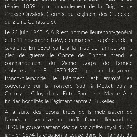
février 1859 du commandement de la Brigade de
Grosse Cavalerie (Formée du Régiment des Guides et
du 2ième Cuirassiers).
Le 22 juin 1865, S A R est nommé lieutenant-général
et le 11 novembre 1869, commandant supérieur de la
cavalerie. En 1870, suite à la mise de l'armée sur le
pied de guerre, le Comte de Flandre prend le
commandement du 2ième Corps de l'armée
d'observation.. En 1870-1871, pendant la guerre
franco-allemande, le Régiment est envoyé en
couverture sur la frontière Sud, à Mettet puis à
Chimay et Olloy, dans l'Entre Sambre et Meuse. A la
fin des hostilités le Régiment rentre à Bruxelles.
A la suite des leçons tirées de la mobilisation de
l'armée consécutive au conflit franco-allemand de
1870, le gouvernement décide par arrêté royal du 29
janvier 1874 la création à Leuze dans le Hainaut du