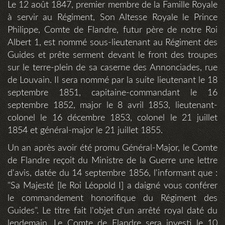
Le 12 août 1847, premier membre de la Famille Royale
à servir au Régiment, Son Altesse Royale le Prince
Philippe, Comte de Flandre, futur père de notre Roi
Albert 1, est nommé sous-lieutenant au Régiment des
Guides et prête serment devant le front des troupes
sur le terre-plein de sa caserne des Annonciades, rue
de Louvain. Il sera nommé par la suite lieutenant le 18
septembre 1851, capitaine-commandant le 16
septembre 1852, major le 8 avril 1853, lieutenant-
colonel le 16 décembre 1853, colonel le 21 juillet
1854 et général-major le 21 juillet 1855.
Un an après avoir été promu Général-Major, le Comte
de Flandre reçoit du Ministre de la Guerre une lettre
d'avis, datée du 14 septembre 1856, l'informant que :
"Sa Majesté [le Roi Léopold I] a daigné vous conférer
le commandement honorifique du Régiment des
Guides". Le titre fait l'objet d'un arrêté royal daté du
lendemain. Le Comte de Flandre sera investi le 10