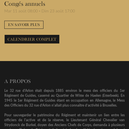
Congés annuels
Mar 11 août 08:00
-
Dim 23 août 17:00
EN SAVOIR PLUS
CALENDRIER COMPLET
A PROPOS
Le 32 rue d'Arlon était depuis 1885 environ le mess des officiers du 1er
Régiment de Guides, caserné au Quartier de Witte de Haelen (Etterbeek). En
1945 le 1er Régiment de Guides étant en occupation en Allemagne, le Mess
des Officiers du 32 rue d’Arlon n'allait plus connaître d’activité à Bruxelles.
Pour sauvegarder le patrimoine du Régiment et maintenir un lien entre les
officiers de l'active et de la réserve, le Lieutenant Général Chevalier van
Strydonck de Burkel, doyen des Anciens Chefs de Corps, demanda à plusieurs