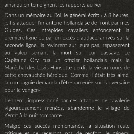
ainsi qu'en témoignent les rapports au Roi.
Dans un mémoire au Roi, le général écrit: « à 8 heures,
je fis attaquer l'infanterie hollandaise de front par mes
Guides. Ces intrépides cavaliers enfoncèrent la
première ligne et, par un excès d'audace, arrivés sur la
seconde ligne, ils revinrent sur leurs pas, repassèrent
au galop semant la mort sur leur passage. Le
Capitaine Ory tua un officier hollandais mais le
Maréchal des Logis Hansotte perdit la vie au cours de
cette chevauchée héroïque. Comme il était très aimé,
la compagnie demanda d'être ramenée sur l'adversaire
pour le venger»
L'ennemi, impressionné par ces attaques de cavalerie
vigoureusement menées, abandonne le village de
Kermt à la nuit tombante.
Malgré ces succès momentanés, la situation reste
critique et ne recevant pas de renfort, le général