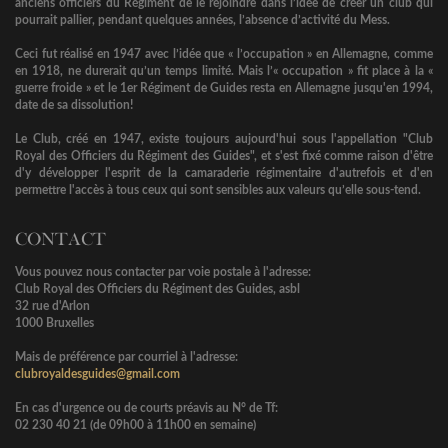
anciens officiers du Régiment de le rejoindre dans l’idée de créer un club qui
pourrait pallier, pendant quelques années, l’absence d’activité du Mess.
Ceci fut réalisé en 1947 avec l’idée que « l’occupation » en Allemagne, comme
en 1918, ne durerait qu’un temps limité. Mais l’« occupation » fit place à la «
guerre froide » et le 1er Régiment de Guides resta en Allemagne jusqu'en 1994,
date de sa dissolution!
Le Club, créé en 1947, existe toujours aujourd'hui sous l'appellation "Club
Royal des Officiers du Régiment des Guides", et s'est fixé comme raison d'être
d'y développer l'esprit de la camaraderie régimentaire d'autrefois et d'en
permettre l'accès à tous ceux qui sont sensibles aux valeurs qu’elle sous-tend.
CONTACT
Vous pouvez nous contacter par voie postale à l'adresse:
Club Royal des Officiers du Régiment des Guides, asbl
32 rue d'Arlon
1000 Bruxelles
Mais de préférence par courriel à l'adresse:
clubroyaldesguides@gmail.com
En cas d'urgence ou de courts préavis au N° de Tf:
02 230 40 21 (de 09h00 à 11h00 en semaine)