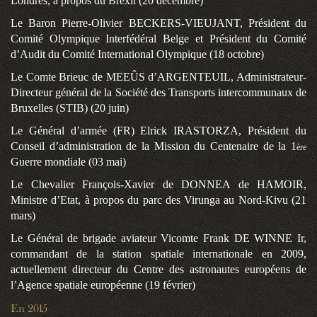
Londres, à propos du Brexit (20 décembre)
Le Baron Pierre-Olivier BECKERS-VIEUJANT, Président du
Comité Olympique Interfédéral Belge et Président du Comité
d’Audit du Comité International Olympique (18 octobre)
Le
Comte Brieuc de MEEÛS d’ARGENTEUIL, Administrateur-
Directeur général de la Société des Transports intercommunaux de
Bruxelles (STIB) (20 juin)
Le G
énéral d’armée (FR) Elrick IRASTORZA, Président du
Conseil d’administration de la Mission du Centenaire de la 1
ère
Guerre mondiale (03 mai)
Le Chevalier François-Xavier de DONNEA de HAMOIR,
Ministre d’Etat, à propos du parc des Virunga au Nord-Kivu (21
mars)
Le Général de brigade aviateur Vicomte Frank DE WINNE Ir,
commandant de la station spatiale internationale en 2009,
actuellement directeur du Centre des astronautes européens de
l’Agence spatiale européenne (19 février)
En 2015