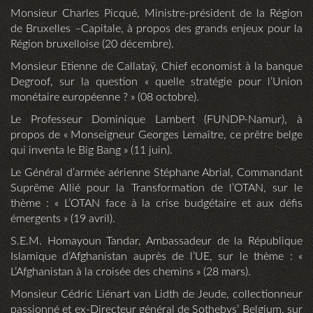
Monsieur Charles Picqué, Ministre-président de la Région
de Bruxelles –Capitale, à propos des grands enjeux pour la
Région bruxelloise (20 décembre).
Monsieur Etienne de Callataÿ, Chief economist à la banque
Degroof, sur la question « quelle stratégie pour l’Union
monétaire européenne ? » (08 octobre).
Le Professeur Dominique Lambert (FUNDP-Namur), à
propos de « Monseigneur Georges Lemaître, ce prêtre belge
qui inventa le Big Bang » (11 juin).
Le Général d’armée aérienne Stéphane Abrial, Commandant
Suprême Allié pour la Transformation de l’OTAN, sur le
thème : « L’OTAN face à la crise budgétaire et aux défis
émergents » (19 avril).
S.E.M. Homayoun Tandar, Ambassadeur de la République
Islamique d’Afghanistan auprès de l’UE, sur le thème : «
L’Afghanistan à la croisée des chemins » (28 mars).
Monsieur Cédric Liénart van Lidth de Jeude, collectionneur
passionné et ex-Directeur général de Sothebys’ Belgium, sur