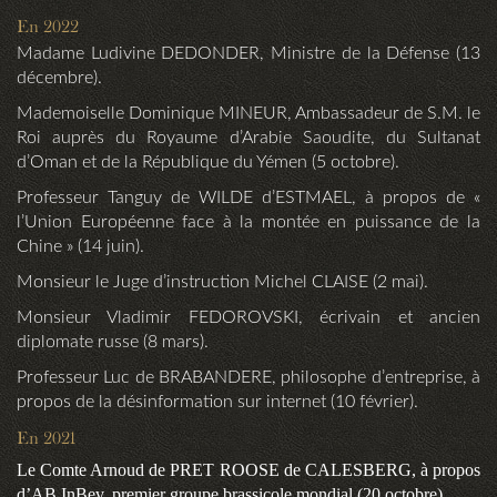
En 2022
Madame Ludivine DEDONDER, Ministre de la Défense (13
décembre).
Mademoiselle Dominique MINEUR, Ambassadeur de S.M. le
Roi auprès du Royaume d’Arabie Saoudite, du Sultanat
d’Oman et de la République du Yémen (5 octobre).
Professeur Tanguy de WILDE d’ESTMAEL, à propos de «
l’Union Européenne face à la montée en puissance de la
Chine » (14 juin).
Monsieur le Juge d’instruction Michel CLAISE (2 mai).
Monsieur Vladimir FEDOROVSKI, écrivain et ancien
diplomate russe (8 mars).
Professeur Luc de BRABANDERE, philosophe d’entreprise,
à
propos de la désinformation sur internet (10 février).
En 2021
Le Comte Arnoud de PRET ROOSE de CALESBERG, à propos
d’AB InBev, premier groupe brassicole mondial (20 octobre).