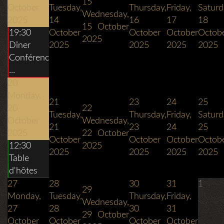
15
October
Tuesday,
Thursday,
Friday,
Saturd
Wednesday,
2025
14
16
17
18
15 October
19:30
October
October
October
Octob
2025
Dîner
2025
2025
2025
2025
Conférenc
...
20
Monday,
21
23
24
25
20
22
Tuesday,
Thursday,
Friday,
Saturd
October
Wednesday,
21
23
24
25
2025
22 October
October
October
October
Octob
12:30
2025
2025
2025
2025
2025
Table
d'hôtes
27
28
30
31
1
29
Monday,
Tuesday,
Thursday,
Friday,
Wednesday,
27
28
30
31
29 October
October
October
October
October