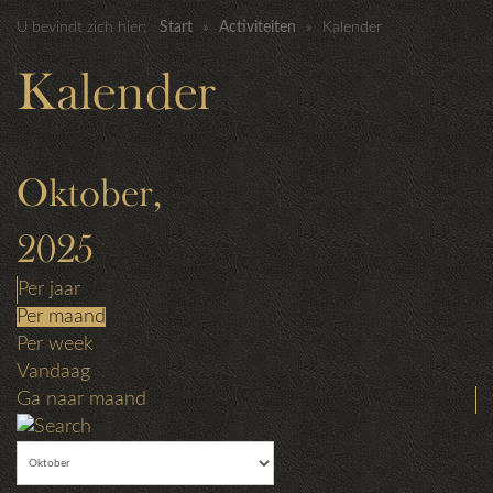
U bevindt zich hier:
Start
»
Activiteiten
»
Kalender
Kalender
Oktober,
2025
Per jaar
Per maand
Per week
Vandaag
Ga naar maand