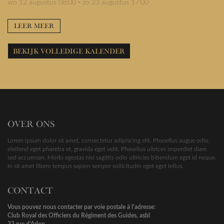
wo 12 augustus 08:00
-
zo 23 augustus 17:00
LEER MEER
BEKIJK VOLLEDIGE KALENDER
OVER ONS
Lorem ipsum dolor sit amet, consectetur adipiscing elit. Phasellus augue odio,
eleifend eget pharetra et, gravida eget velit. Phasellus ultrices imperdiet diam
sed accumsan. Morbi egestas nisi sagittis odio ultricies bibendum eget id neque.
In sit amet libero tempus sapien semper sollicitudin eget eget tellus.
CONTACT
Vous pouvez nous contacter par voie postale à l'adresse:
Club Royal des Officiers du Régiment des Guides, asbl