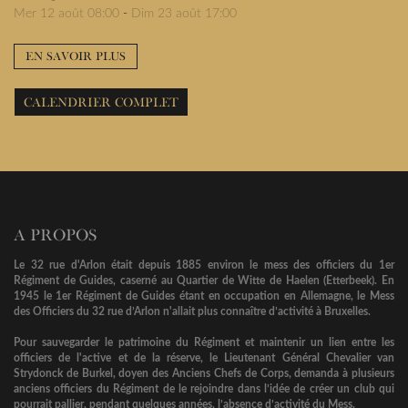
Mer 12 août 08:00
-
Dim 23 août 17:00
EN SAVOIR PLUS
CALENDRIER COMPLET
A PROPOS
Le 32 rue d'Arlon était depuis 1885 environ le mess des officiers du 1er
Régiment de Guides, caserné au Quartier de Witte de Haelen (Etterbeek). En
1945 le 1er Régiment de Guides étant en occupation en Allemagne, le Mess
des Officiers du 32 rue d’Arlon n'allait plus connaître d’activité à Bruxelles.
Pour sauvegarder le patrimoine du Régiment et maintenir un lien entre les
officiers de l'active et de la réserve, le Lieutenant Général Chevalier van
Strydonck de Burkel, doyen des Anciens Chefs de Corps, demanda à plusieurs
anciens officiers du Régiment de le rejoindre dans l’idée de créer un club qui
pourrait pallier, pendant quelques années, l’absence d’activité du Mess.