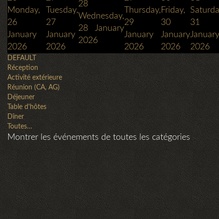
28
Monday,
Tuesday,
Thursday,
Friday,
Saturda
Wednesday,
26
27
29
30
31
28 January
January
January
January
January
Januar
2026
2026
2026
2026
2026
2026
DEFAULT
Réception
Activité extérieure
Réunion (CA, AG)
Déjeuner
Table d'hôtes
Dîner
Toutes…
Montrer les événements de toutes les catégories