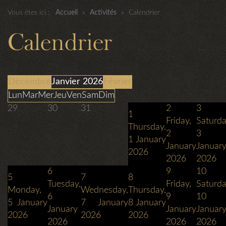
Vous êtes ici :
Accueil
»
Activités
»
Calendrier
Calendrier
Décembre
Janvier 2026
Février
Lun
Mar
Mer
Jeu
Ven
Sam
Dim
29
30
31
2
3
1
Friday,
Saturda
Thursday,
2
3
1 January
January
Januar
2026
2026
2026
6
9
10
5
7
8
Tuesday,
Friday,
Saturda
Monday,
Wednesday,
Thursday,
6
9
10
5 January
7 January
8 January
January
January
Januar
2026
2026
2026
2026
2026
2026