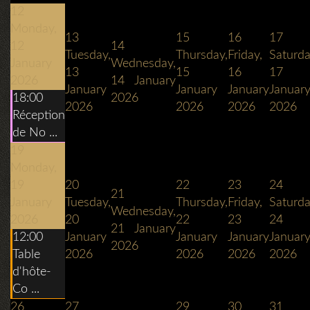
12
Monday,
13
15
16
17
12
14
Tuesday,
Thursday,
Friday,
Saturda
January
Wednesday,
13
15
16
17
2026
14 January
January
January
January
Januar
18:00
2026
2026
2026
2026
2026
Réception
de No ...
19
Monday,
19
20
22
23
24
21
January
Tuesday,
Thursday,
Friday,
Saturda
Wednesday,
2026
20
22
23
24
21 January
12:00
January
January
January
Januar
2026
Table
2026
2026
2026
2026
d'hôte-
Co ...
26
27
29
30
31