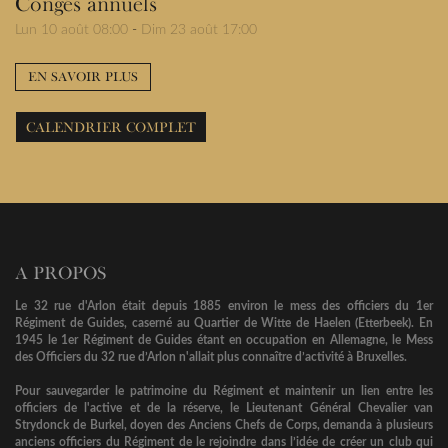
Congés annuels
Lun 10 août 08:00
-
Dim 23 août 17:00
EN SAVOIR PLUS
CALENDRIER COMPLET
A PROPOS
Le 32 rue d'Arlon était depuis 1885 environ le mess des officiers du 1er
Régiment de Guides, caserné au Quartier de Witte de Haelen (Etterbeek). En
1945 le 1er Régiment de Guides étant en occupation en Allemagne, le Mess
des Officiers du 32 rue d’Arlon n'allait plus connaître d’activité à Bruxelles.
Pour sauvegarder le patrimoine du Régiment et maintenir un lien entre les
officiers de l'active et de la réserve, le Lieutenant Général Chevalier van
Strydonck de Burkel, doyen des Anciens Chefs de Corps, demanda à plusieurs
anciens officiers du Régiment de le rejoindre dans l’idée de créer un club qui