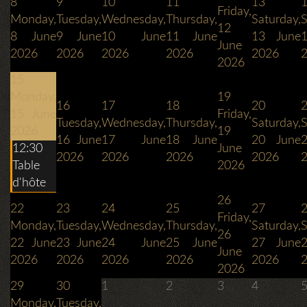
8
9
10
11
13
Friday,
Monday,
Tuesday,
Wednesday,
Thursday,
Saturday,
S
12
8 June
9 June
10 June
11 June
13 June
1
June
2026
2026
2026
2026
2026
2026
15
Monday,
19
16
17
18
20
15 June
Friday,
Tuesday,
Wednesday,
Thursday,
Saturday,
S
2026
19
16 June
17 June
18 June
20 June
2
12:30
June
2026
2026
2026
2026
Table
2026
d'hôte
26
22
23
24
25
27
Friday,
Monday,
Tuesday,
Wednesday,
Thursday,
Saturday,
S
26
22 June
23 June
24 June
25 June
27 June
2
June
2026
2026
2026
2026
2026
2026
29
30
1
2
3
4
Monday,
Tuesday,