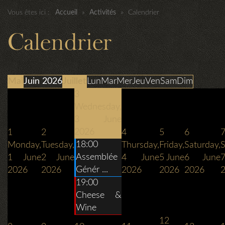
Vous êtes ici :
Accueil
»
Activités
»
Calendrier
Calendrier
Mai
Juin 2026
Juillet
Lun
Mar
Mer
Jeu
Ven
Sam
Dim
3
Wednesday,
3 June
2026
1
2
4
5
6
18:00
Monday,
Tuesday,
Thursday,
Friday,
Saturday,
S
Assemblée
1 June
2 June
4 June
5 June
6 June
Génér ...
2026
2026
2026
2026
2026
19:00
Cheese &
Wine
12